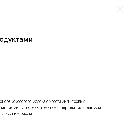
родуктами
снове кокосового молока с хвостами тигровых
 мидиями в створках, томатами, перцем чили, лаймом,
 с паровым рисом.