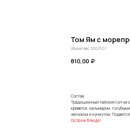
Том Ям с мореп
общий вес 300/50 г
₽
810,00
В корзину
Состав
Традиционный тайский суп на о
креветок, кальмаром, голубыми
чесноком и кунжутом. Подается
Острое блюдо!