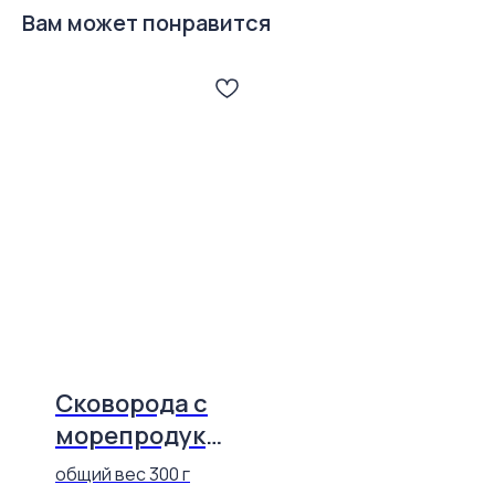
Вам может понравится
Сковорода с
морепродукт
ами
общий вес 300 г