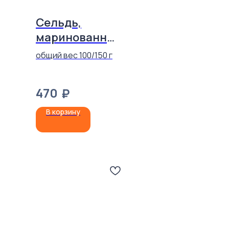
Сельдь,
маринованна
я с
общий вес 100/150 г
картофелем
470
₽
В корзину