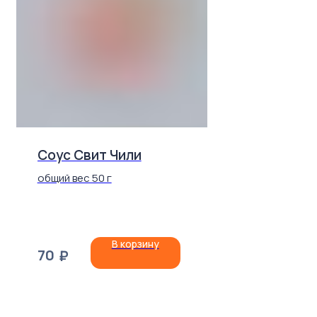
Соус Свит Чили
общий вес 50 г
В корзину
70
₽