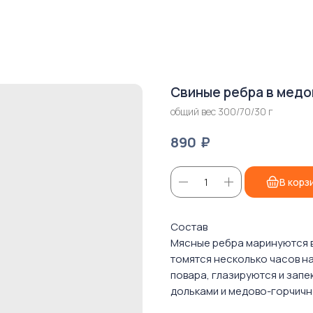
Свиные ребра в медо
общий вес 300/70/30 г
₽
890
В корз
Состав
Мясные ребра маринуются в
томятся несколько часов н
повара, глазируются и запе
дольками и медово-горчичн