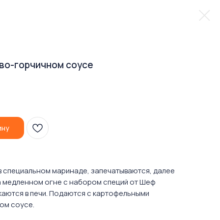
во-горчичном соусе
ину
 специальном маринаде, запечатываются, далее
а медленном огне с набором специй от Шеф
каются в печи. Подаются с картофельными
ом соусе.