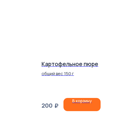
Картофельное пюре
общий вес 150 г
В корзину
200
₽