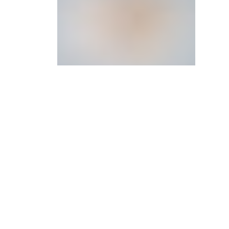
Паста Болоньезе
общий вес 280 г
В корзину
610
₽