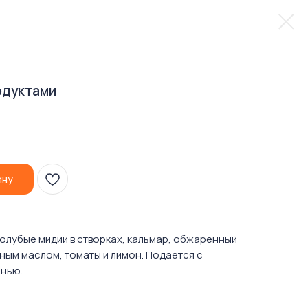
одуктами
ину
голубые мидии в створках, кальмар, обжаренный
очным маслом, томаты и лимон. Подается с
енью.