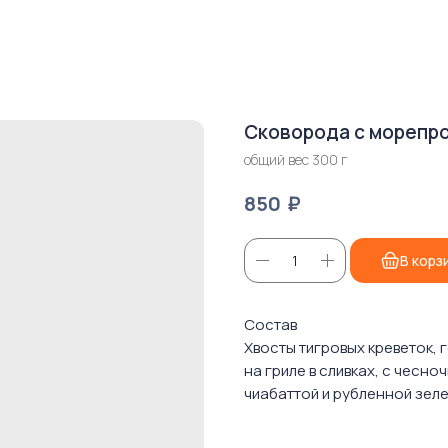
Сковорода с морепр
общий вес 300 г
₽
850
В корз
Состав
Хвосты тигровых креветок, 
на гриле в сливках, с чесн
чиабаттой и рубленной зел