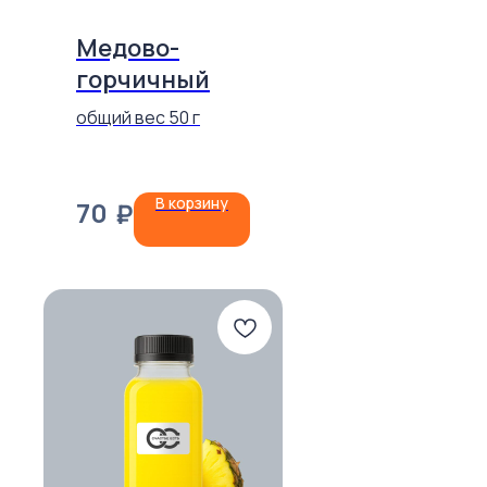
Медово-
горчичный
общий вес 50 г
В корзину
70
₽