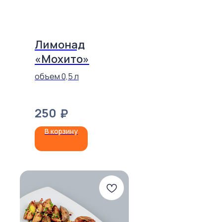
Лимонад
«Мохито»
объем 0,5 л
250
₽
В корзину