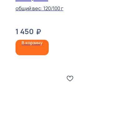
Рататуем
общий вес: 120/100 г
1 450
₽
В корзину